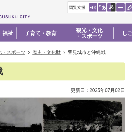
閲覧支援
観光・文化
・福祉
子育て・教育
し
・スポーツ
化・スポーツ
歴史・文化財
豊見城市と沖縄戦
戦
更新日：2025年07月02日