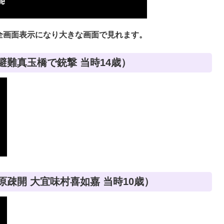
全画面表示になり大きな画面で見れます。
避難真玉橋で銃撃 当時14歳）
原疎開 大宜味村喜如嘉 当時10歳）