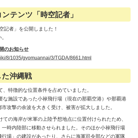
コンテンツ「時空記者」
時空記者」を公開しました！
い。
開のお知らせ
oshiki/8/1035/gyomuannai/3/TGDA/8661.html
した沖縄戦
て、特徴的な位置条件を占めていました。
要な施設であった小禄飛行場（現在の那覇空港）や那覇港
都市攻撃の余波を大きく受け、被害が拡大しました。
けての海岸が米軍の上陸予想地点に位置付けられたため、
、一時内陸部に移動させられました。そのほか小禄飛行場
飛行場」の建設があったり、さらに海軍司令部などの軍隊