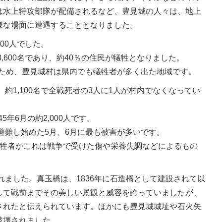
は水上特攻部隊が配備されるなど、豊見城の人々は、地上
様な場面に遭遇することとなりました。
00人でした。
,600名であり、約40％の住民が犠牲となりました。
るため、豊見城村は県内でも犠牲者が多く出た地域です。
約1,100名で全戦死者の3人に1人が村内でなくなってい
年6月の約2,000人です。
避難し始めた5月、6月に最も被害が多いです。
犠牲者がこれは戦争で受けた傷や栄養失調などによるもの
ました。真玉橋は、1836年に石造橋として建設されて以
して戦前までその美しい景観と威容を誇っていましたが、
されたと伝えられています。ほかにも豊見城城址や石火矢
破壊されました。