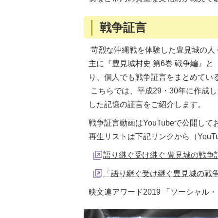
戦争証言
苛烈な沖縄戦を体験した豊見城の人
主に『豊見城村史 第6巻 戦争編』
り、個人でも戦争証言をまとめてい
こちらでは、平成29・30年に作成
した記憶の証言をご紹介します。
戦争証言動画はYouTubeで公開して
再生リストは下記リンクから（YouT
語り継ぐ受け継ぐ 豊見城の戦争
「語り継ぐ受け継ぐ豊見城の戦争記
映文連アワード2019 「ソーシャル