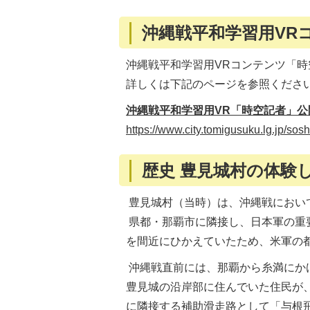
沖縄戦平和学習用VR
沖縄戦平和学習用VRコンテンツ「
詳しくは下記のページを参照くださ
沖縄戦平和学習用VR「時空記者」公
https://www.city.tomigusuku.lg.jp/s
歴史 豊見城村の体験
豊見城村（当時）は、沖縄戦におい
県都・那覇市に隣接し、日本軍の重
を間近にひかえていたため、米軍の
沖縄戦直前には、那覇から糸満にか
豊見城の沿岸部に住んでいた住民が
に隣接する補助滑走路として「与根