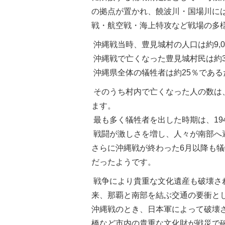
の拠点が置かれ、饒波川・国場川に
戦・航空戦・海上特攻など戦場の多
沖縄戦当時、豊見城村の人口は約9,0
沖縄戦で亡くなった豊見城村民は約3
沖縄県全体の犠牲者は約25％であ
そのうち村内で亡くなった人の数は、
ます。
最も多く犠牲者を出した時期は、1945
戦闘が激しさを増し、人々が南部へ
さらに沖縄戦が終わった6月以降も
だったようです。
戦争により貴重な文化遺産も破壊され
来、那覇と南部を結ぶ交通の要衝と
沖縄戦のとき、日本軍によって破壊
橋など市内の貴重な文化財が戦災で