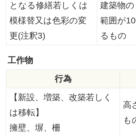
となる修繕若しくは
建築物の
模様替又は色彩の変
範囲が1
更(注釈3)
るもの
工作物
行為
【新設、増築、改築若しく
高
は移転】
も
擁壁、塀、柵