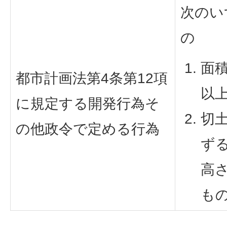
次のい
の
面積
都市計画法第4条第12項
以
に規定する開発行為そ
切
の他政令で定める行為
ず
高
も