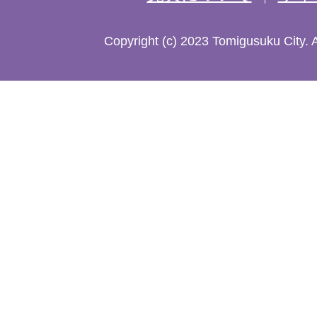
た
Copyright (c) 2023 Tomigusuku City. 
地
図。
沖
縄
本
島
南
部