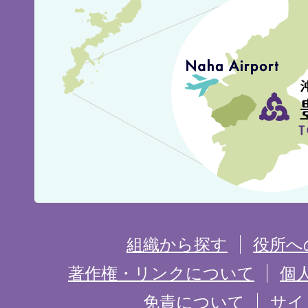
見
城
市
の
位
置
を
組織から探す
役所へ
記
著作権・リンクについて
個
免責について
サイ
し