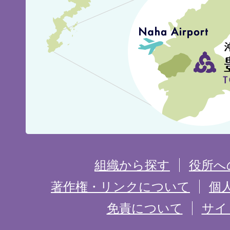
見
城
市
の
位
置
を
組織から探す
役所へ
記
著作権・リンクについて
個
免責について
サイ
し