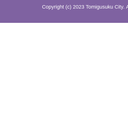
た
Copyright (c) 2023 Tomigusuku City. 
地
図。
沖
縄
本
島
南
部