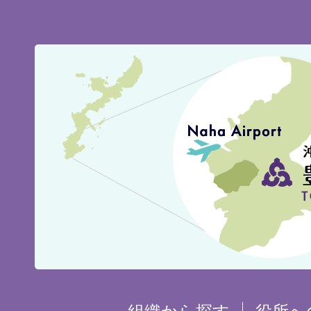
豊
見
城
市
の
位
置
を