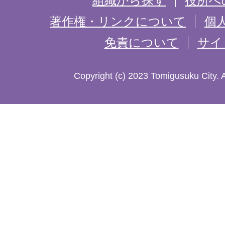
組織から探す
役所へ
記
著作権・リンクについて
個
免責について
サイ
し
た
Copyright (c) 2023 Tomigusuku City. 
地
図。
沖
縄
本
島