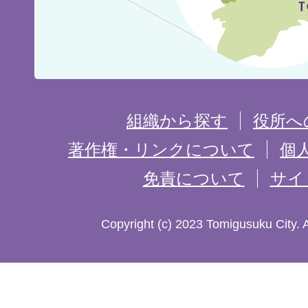
の
位
置
を
組織から探す
役所へ
記
著作権・リンクについて
個
免責について
サイ
し
た
Copyright (c) 2023 Tomigusuku City. 
地
図。