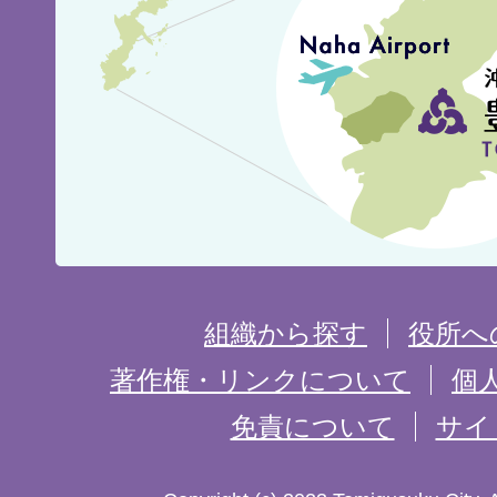
城
市
の
位
置
を
組織から探す
役所へ
記
著作権・リンクについて
個
免責について
サイ
し
た