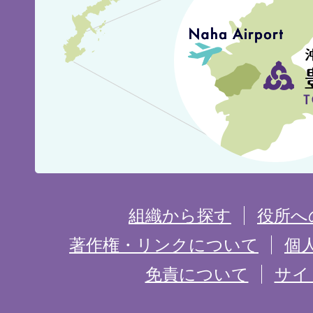
城
市
の
位
置
を
組織から探す
役所へ
記
著作権・リンクについて
個
免責について
サイ
し