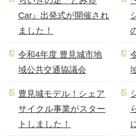
ちいきの足『とみゅ
Car』出発式が開催され
ました！
令和4年度 豊見城市地
域公共交通協議会
豊見城モデル！シェア
サイクル事業がスター
トしました！