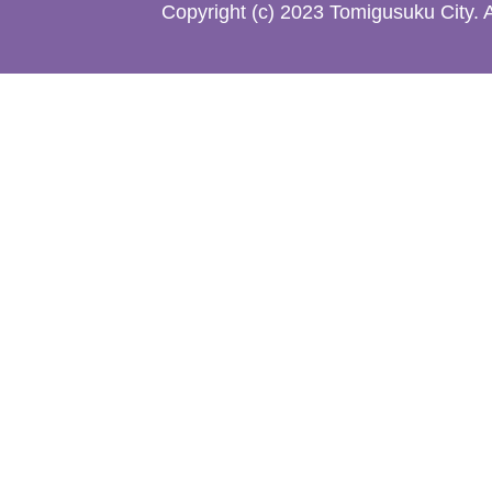
た
Copyright (c) 2023 Tomigusuku City. 
地
図。
沖
縄
本
島
南
部