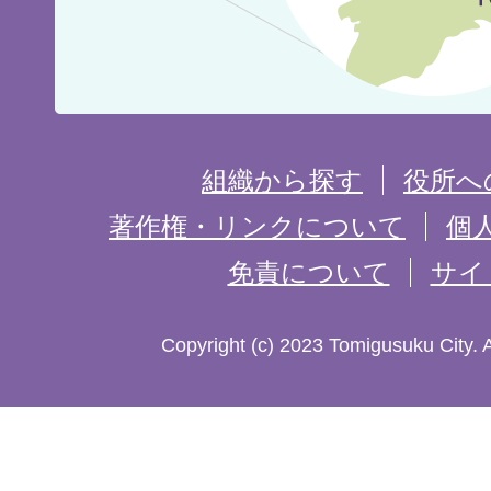
の
位
置
を
組織から探す
役所へ
記
著作権・リンクについて
個
免責について
サイ
し
た
Copyright (c) 2023 Tomigusuku City. 
地
図。