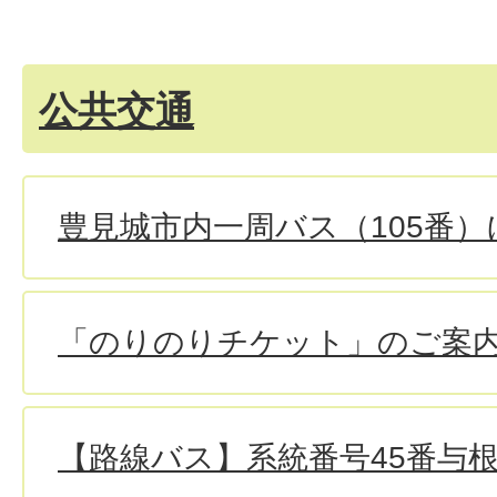
公共交通
豊見城市内一周バス（105番
「のりのりチケット」のご案
【路線バス】系統番号45番与根