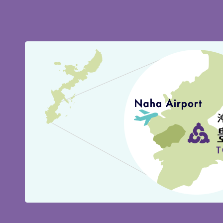
豊
見
城
市
の
位
置