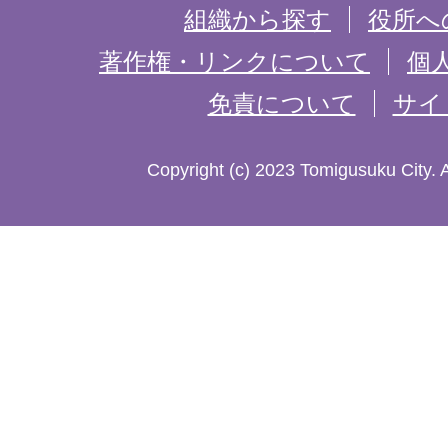
を
組織から探す
役所へ
記
著作権・リンクについて
個
免責について
サイ
し
た
Copyright (c) 2023 Tomigusuku City. 
地
図。
沖
縄
本