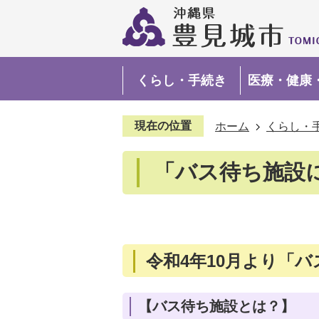
くらし・手続き
医療・健康
現在の位置
ホーム
くらし・
「バス待ち施設
令和4年10月より「
【バス待ち施設とは？】