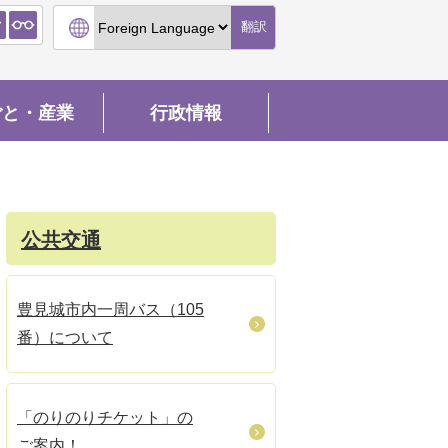
翻訳
ごと・産業
行政情報
公共交通
豊見城市内一周バス（105
番）について
「のりのりチケット」の
ご案内！