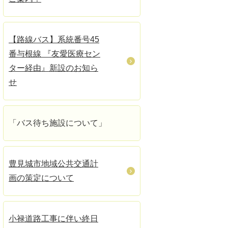
【路線バス】系統番号45
番与根線 『友愛医療セン
ター経由』新設のお知ら
せ
「バス待ち施設について」
豊見城市地域公共交通計
画の策定について
小禄道路工事に伴い終日