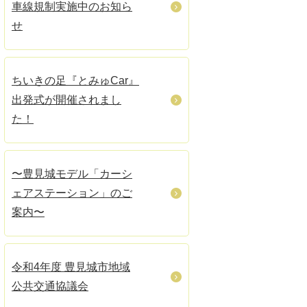
車線規制実施中のお知ら
せ
ちいきの足『とみゅCar』
出発式が開催されまし
た！
〜豊見城モデル「カーシ
ェアステーション」のご
案内〜
令和4年度 豊見城市地域
公共交通協議会