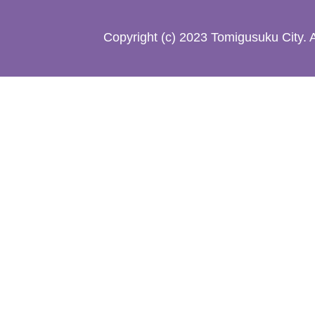
た
Copyright (c) 2023 Tomigusuku City. 
地
図。
沖
縄
本
島
南
部