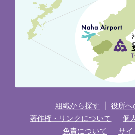
見
城
市
の
位
置
を
組織から探す
役所へ
記
著作権・リンクについて
個
免責について
サイ
し