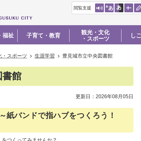
閲覧支援
観光・文化
・福祉
子育て・教育
し
・スポーツ
化・スポーツ
生涯学習
豊見城市立中央図書館
図書館
更新日：2026年08月05日
室～紙バンドで指ハブをつくろう！
」をつくってみませんか？