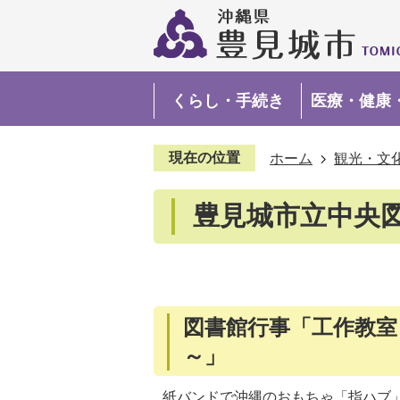
くらし・手続き
医療・健康
現在の位置
ホーム
観光・文
豊見城市立中央
図書館行事「工作教
～」
紙バンドで沖縄のおもちゃ「指ハブ