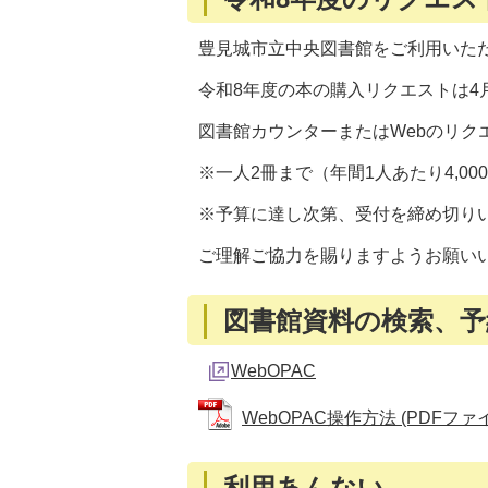
豊見城市立中央図書館をご利用いた
令和8年度の本の購入リクエストは4
図書館カウンターまたはWebのリク
※一人2冊まで（年間1人あたり4,0
※予算に達し次第、受付を締め切り
ご理解ご協力を賜りますようお願い
図書館資料の検索、予
WebOPAC
WebOPAC操作方法 (PDFファイル
利用あんない