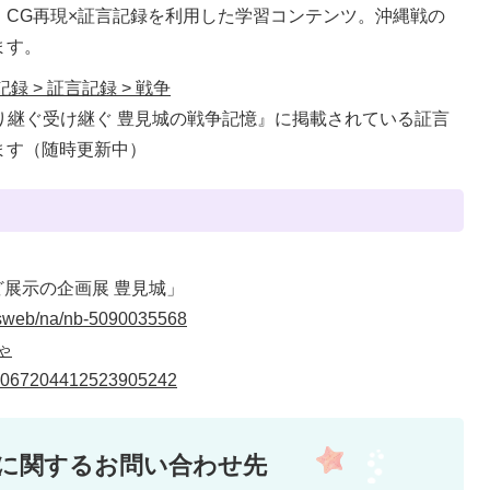
、CG再現×証言記録を利用した学習コンテンツ。沖縄戦の
ます。
 > 証言記録 > 戦争
語り継ぐ受け継ぐ 豊見城の戦争記憶』に掲載されている証言
ます（随時更新中）
ど展示の企画展 豊見城」
sweb/na/nb-5090035568
ゃ
s/2067204412523905242
に関するお問い合わせ先