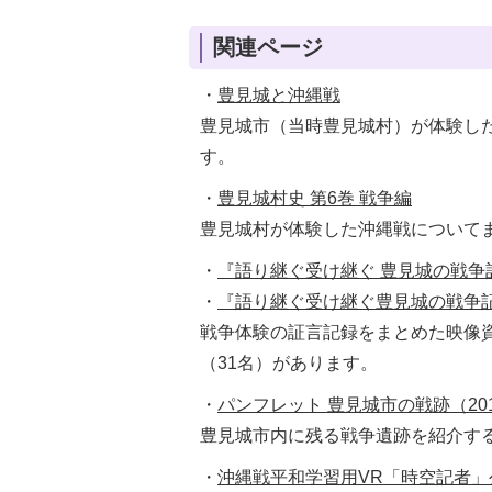
関連ページ
・
豊見城と沖縄戦
豊見城市（当時豊見城村）が体験し
す。
・
豊見城村史 第6巻 戦争編
豊見城村が体験した沖縄戦について
・
『語り継ぐ受け継ぐ 豊見城の戦争記憶
・
『語り継ぐ受け継ぐ豊見城の戦争
戦争体験の証言記録をまとめた映像
（31名）があります。
・
パンフレット 豊見城市の戦跡（20
豊見城市内に残る戦争遺跡を紹介す
・
沖縄戦平和学習用VR「時空記者」