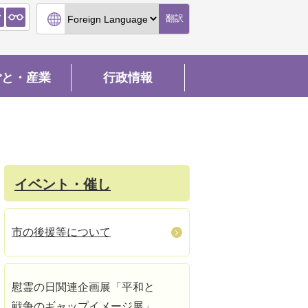
翻訳
ごと・産業
行政情報
イベント・催し
市の後援等について
慰霊の日関連企画展「平和と
戦争のギャップイメージ展」