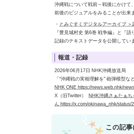
沖縄戦について戦前～戦後にかけて
前後のビジュアルをみることが出来
・
とみぐすくデジタルアーカイブ ＞記録
『豊見城村史 第6巻 戦争編』と『
記録のテキストデータを公開してい
報道・記録
2026年06月17日 NHK沖縄放送局
「“沖縄戦の実相理解を” 砲弾模型な
NHK ONE https://news.web.nhk/new
X（旧Twitter）
NHK沖縄さぁたぁち
ん
https://x.com/okinawa_nhk/statu
この記事