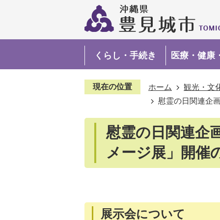
くらし・手続き
医療・健康
現在の位置
ホーム
観光・文
慰霊の日関連企
慰霊の日関連企
メージ展」開催
展示会について