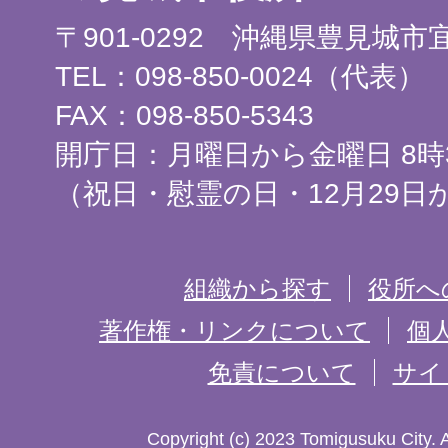
について
〒901-0292 沖縄県豊見城
08月06日
TEL：098-850-0024（代表）
FAX：098-850-5343
台風接近による中央公民館の
開庁日：月曜日から金曜日 8時3
て
（祝日・慰霊の日・12月29日
08月05日
組織から探す
役所へ
台風に伴う断水に備えて市民
著作権・リンクについて
個
08月05日
免責について
サイ
『 住み慣れた街で いつまでも
Copyright (c) 2023 Tomigusuku City. 