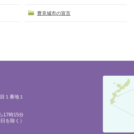
豊見城市の宣言
豊
見
城
丁目１番地１
市
の
17時15分
3日を除く）
位
置