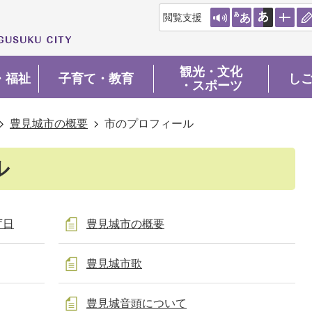
閲覧支援
観光・文化
・福祉
子育て・教育
し
・スポーツ
豊見城市の概要
市のプロフィール
ル
庁日
豊見城市の概要
豊見城市歌
豊見城音頭について