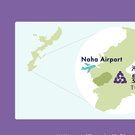
豊
見
城
市
の
位
置
を