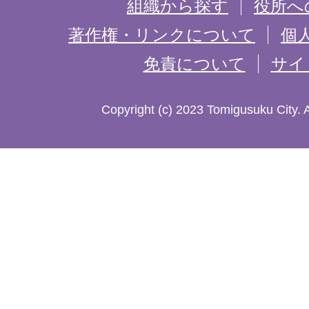
組織から探す
役所へ
記
著作権・リンクについて
個
免責について
サイ
し
た
Copyright (c) 2023 Tomigusuku City. 
地
図。
沖
縄
本