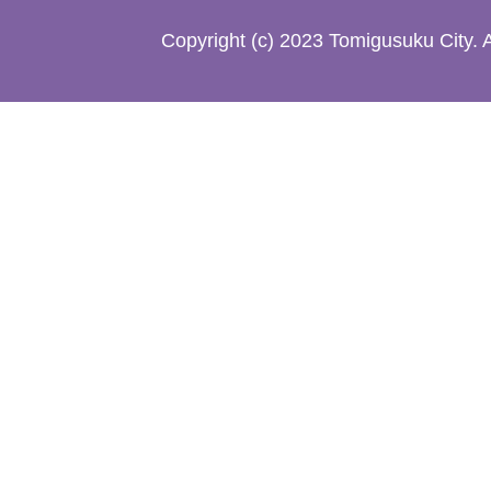
た
Copyright (c) 2023 Tomigusuku City. 
地
図。
沖
縄
本
島
南
部