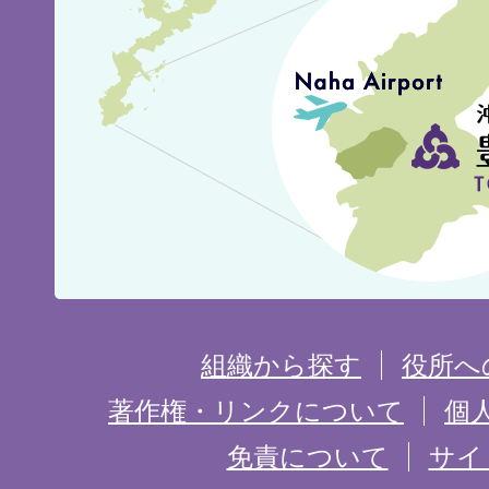
見
城
市
の
位
置
を
組織から探す
役所へ
記
著作権・リンクについて
個
免責について
サイ
し