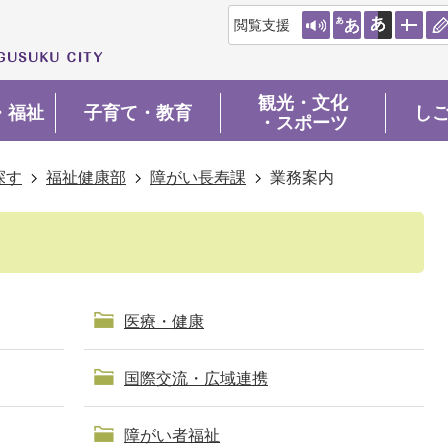
閲覧支援
観光・文化
・福祉
子育て・教育
し
・スポーツ
探す
福祉健康部
障がい長寿課
業務案内
医療・健康
国際交流・広域連携
障がい者福祉