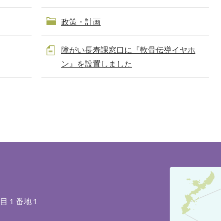
政策・計画
障がい長寿課窓口に『軟骨伝導イヤホ
ン』を設置しました
豊
見
城
丁目１番地１
市