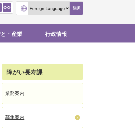
翻訳
ごと・産業
行政情報
障がい長寿課
業務案内
募集案内