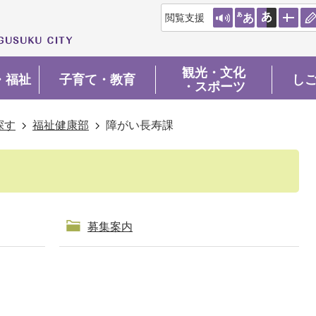
閲覧支援
観光・文化
・福祉
子育て・教育
し
・スポーツ
探す
福祉健康部
障がい長寿課
募集案内