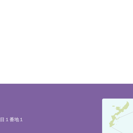
豊
見
城
丁目１番地１
市