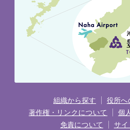
見
城
市
の
位
置
を
組織から探す
役所へ
記
著作権・リンクについて
個
免責について
サイ
し