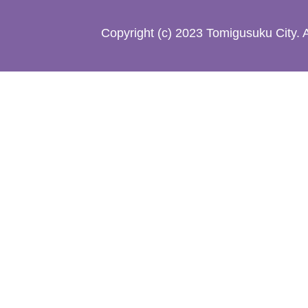
た
Copyright (c) 2023 Tomigusuku City. 
地
図。
沖
縄
本
島
南
部