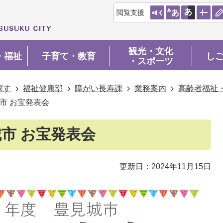
閲覧支援
観光・文化
・福祉
子育て・教育
し
・スポーツ
探す
福祉健康部
障がい長寿課
業務案内
高齢者福祉
城市 お宝発表会
城市 お宝発表会
更新日：2024年11月15日