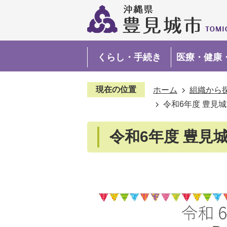
くらし・手続き
医療・健康
現在の位置
ホーム
組織から
令和6年度 豊見
令和6年度 豊見