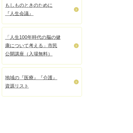
もしものときのために
『人生会議』
「人生100年時代の脳の健
康について考える」市民
公開講座（入場無料）
地域の『医療』『介護』
資源リスト