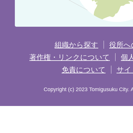
位
置
を
組織から探す
役所へ
記
著作権・リンクについて
個
免責について
サイ
し
た
Copyright (c) 2023 Tomigusuku City. 
地
図。
沖