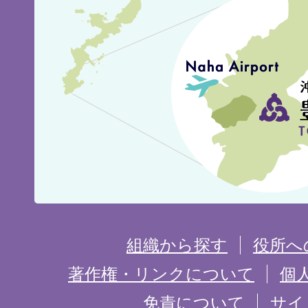
見
城
市
の
位
置
を
組織から探す
役所へ
記
著作権・リンクについて
個
免責について
サイ
し