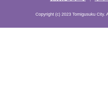
た
Copyright (c) 2023 Tomigusuku City. 
地
図。
沖
縄
本
島
南