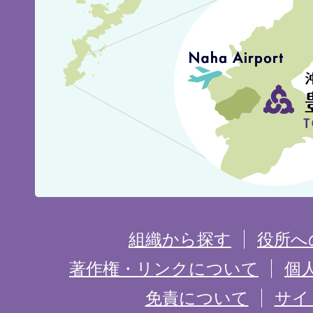
見
城
市
の
位
置
を
組織から探す
役所へ
記
著作権・リンクについて
個
免責について
サイ
し