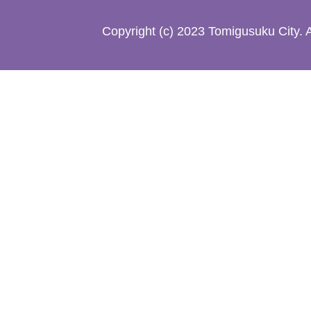
た
Copyright (c) 2023 Tomigusuku City. 
地
図。
沖
縄
本
島
南
部