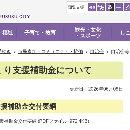
閲覧支援
観光・文化
・福祉
子育て・教育
し
・スポーツ
手続き
市民参加・コミュニティ・協働
自治会
自治会等
くり支援補助金について
更新日：2026年06月08日
援補助金交付要綱
金交付要綱 (PDFファイル: 972.4KB)