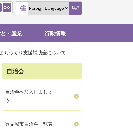
翻訳
ごと・産業
行政情報
まちづくり支援補助金について
自治会
自治会へ加入しましょ
う！
豊見城市自治会一覧表