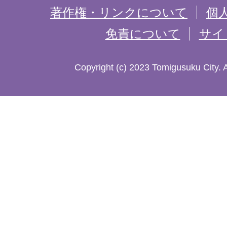
記
著作権・リンクについて
個
免責について
サイ
し
た
Copyright (c) 2023 Tomigusuku City. 
地
図。
沖
縄
本
島