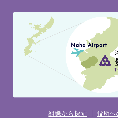
豊
見
城
市
の
位
置
を
組織から探す
役所へ