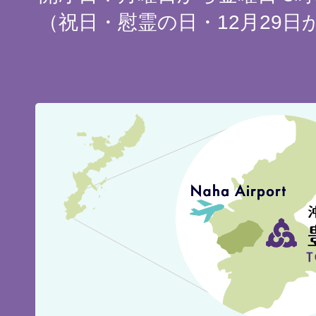
（祝日・慰霊の日・12月29日
豊
見
城
市
の
位