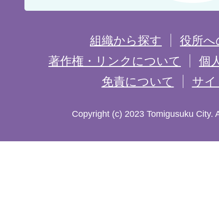
置
を
組織から探す
役所へ
記
著作権・リンクについて
個
免責について
サイ
し
た
Copyright (c) 2023 Tomigusuku City. 
地
図。
沖
縄