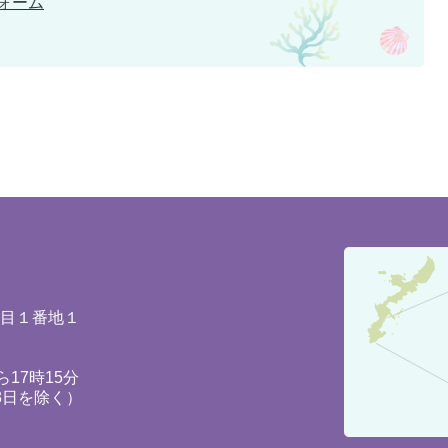
ォーム
豊
見
城
丁目１番地１
市
の
17時15分
3日を除く）
位
置