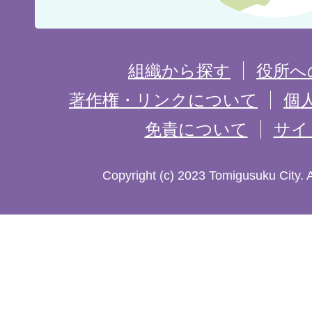
置
を
組織から探す
役所へ
記
著作権・リンクについて
個
免責について
サイ
し
た
Copyright (c) 2023 Tomigusuku City. 
地
図。
沖
縄