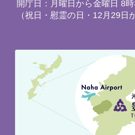
開庁日：月曜日から金曜日 8時3
（祝日・慰霊の日・12月29日
豊
見
城
市
の
位