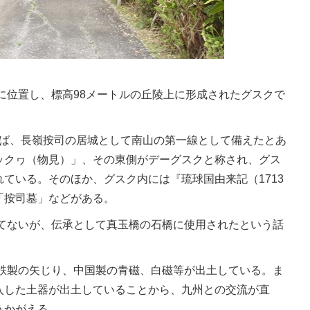
に位置し、標高98メートルの丘陵上に形成されたグスクで
れば、長嶺按司の居城として南山の第一線として備えたとあ
ックヮ（物見）」、その東側がデーグスクと称され、グス
ている。そのほか、グスク内には『琉球国由来記（1713
「按司墓」などがある。
てないが、伝承として真玉橋の石橋に使用されたという話
鉄製の矢じり、中国製の青磁、白磁等が出土している。ま
入した土器が出土していることから、九州との交流が直
うかがえる。