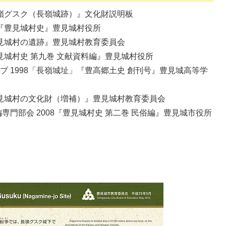
長嶺グスク（長嶺城跡）』文化財説明板
4『豊見城村史』豊見城村役所
豊見城村の遺跡』豊見城村教育委員会
豊見城村史 第九巻 文献資料編』豊見城村役所
 1998「長嶺城址」『豊高郷土史 創刊号』豊見城高等学
『豊見城村の文化財（増補）』豊見城村教育委員会
専門部会 2008『豊見城村史 第二巻 民俗編』豊見城市役所