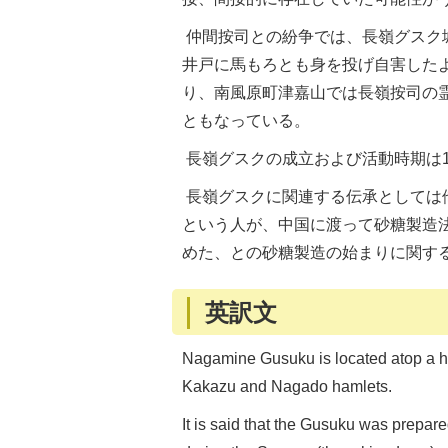
仲間按司との紛争では、長嶺グスク
井戸に馬もろとも身を投げ自害した
り、南風原町津嘉山では長嶺按司の
ともなっている。
長嶺グスクの成立および活動時期は1
長嶺グスクに関連する伝承としては他
という人が、中国に渡って砂糖製造
めた、との砂糖製造の始まりに関す
英訳文
Nagamine Gusuku is located atop a hil
Kakazu and Nagado hamlets.
It is said that the Gusuku was prepar