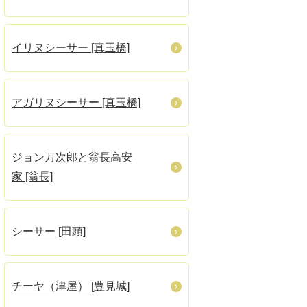
イリヌシーサー [真玉橋]
アガリヌシーサー [真玉橋]
ジョン万次郎と翁長高安
家 [翁長]
シーサー [田頭]
チーヤ（津屋） [豊見城]