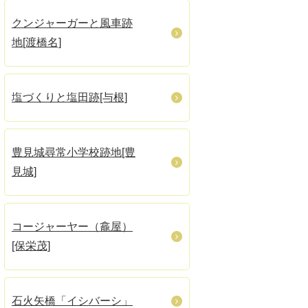
クンジャーガーと風車跡
地[渡橋名]
塩づくりと塩田跡[与根]
豊見城尋常小学校跡地[豊
見城]
コージャーヤー（龕屋）
[保栄茂]
石火矢橋「イシバーシ」