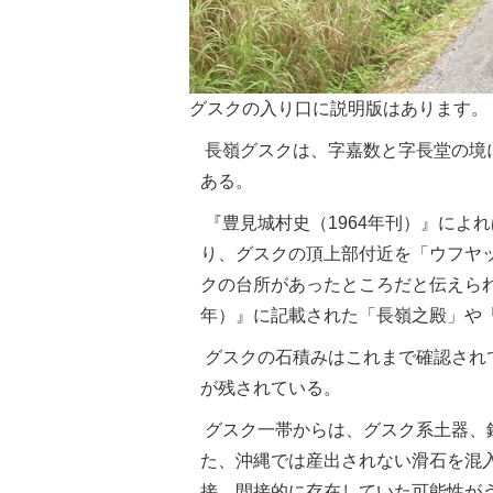
グスクの入り口に説明版はあります。
長嶺グスクは、字嘉数と字長堂の境
ある。
『豊見城村史（1964年刊）』によ
り、グスクの頂上部付近を「ウフヤ
クの台所があったところだと伝えられ
年）』に記載された「長嶺之殿」や
グスクの石積みはこれまで確認され
が残されている。
グスク一帯からは、グスク系土器、
た、沖縄では産出されない滑石を混
接、間接的に存在していた可能性が