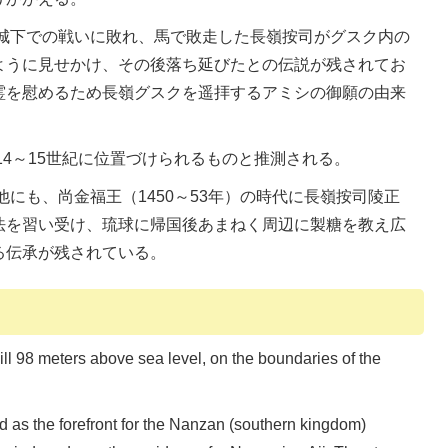
城下での戦いに敗れ、馬で敗走した長嶺按司がグスク内の
ように見せかけ、その後落ち延びたとの伝説が残されてお
霊を慰めるため長嶺グスクを遥拝するアミシの御願の由来
4～15世紀に位置づけられるものと推測される。
にも、尚金福王（1450～53年）の時代に長嶺按司陵正
法を習い受け、琉球に帰国後あまねく周辺に製糖を教え広
る伝承が残されている。
l 98 meters above sea level, on the boundaries of the
ed as the forefront for the Nanzan (southern kingdom)