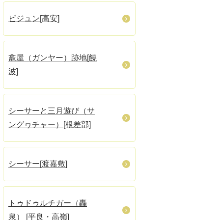
ビジュン[高安]
龕屋（ガンヤー）跡地[饒
波]
シーサーと三月遊び（サ
ングヮチャー）[根差部]
シーサー[渡嘉敷]
トゥドゥルチガー（轟
泉） [平良・高嶺]