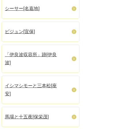
シーサー[名嘉地]
ビジュン[宜保]
「伊良波収容所」跡[伊良
波]
イシマシモーと三本松[座
安]
馬場と十五夜[保栄茂]