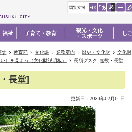
閲覧支援
観光・文化
・福祉
子育て・教育
し
・スポーツ
探す
教育部
文化課
業務案内
歴史・文化財
文化財
ざい）を見よう（文化財説明板）
長嶺グスク [嘉数・長堂]
・長堂]
更新日：2023年02月01日