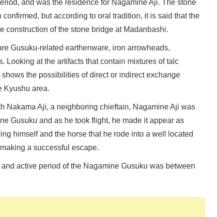
eriod, and was the residence for Nagamine Aji. The stone
onfirmed, but according to oral tradition, it is said that the
e construction of the stone bridge at Madanbashi.
are Gusuku-related earthenware, iron arrowheads,
Looking at the artifacts that contain mixtures of talc
shows the possibilities of direct or indirect exchange
e Kyushu area.
with Nakama Aji, a neighboring chieftain, Nagamine Aji was
ne Gusuku and as he took flight, he made it appear as
ng himself and the horse that he rode into a well located
 making a successful escape.
ent and active period of the Nagamine Gusuku was between