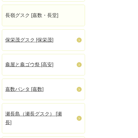
長嶺グスク [嘉数・長堂]
保栄茂グスク [保栄茂]
龕屋と龕ゴウ祭 [高安]
嘉数バンタ [嘉数]
瀬長島（瀬長グスク） [瀬
長]