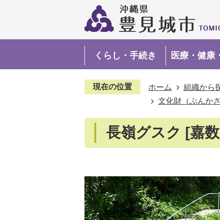
くらし・手続き
医療・健康
現在の位置
ホーム
組織から
文化財（ぶんか
長嶺グスク [嘉数