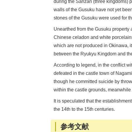
during the Sanzan (three kingdoms) p
walls of the Gusuku have not yet been c
stones of the Gusuku were used for th
Unearthed from the Gusuku property 
Chinese celadon and white porcelains. 
which are not produced in Okinawa, it 
between the Ryukyu Kingdom and th
According to legend, in the conflict 
defeated in the castle town of Nagami
though he committed suicide by throwi
within the castle grounds, meanwhile
It is speculated that the establishm
the 14th to the 15th centuries.
参考文献