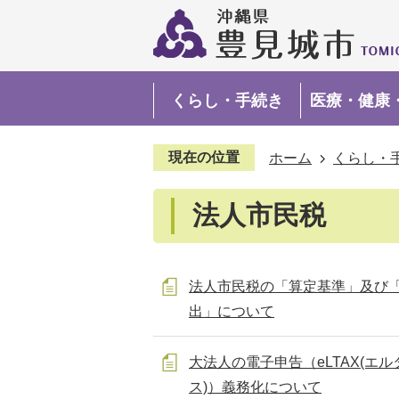
くらし・手続き
医療・健康
現在の位置
ホーム
くらし・
法人市民税
法人市民税の「算定基準」及び
出」について
大法人の電子申告（eLTAX(エル
ス)）義務化について