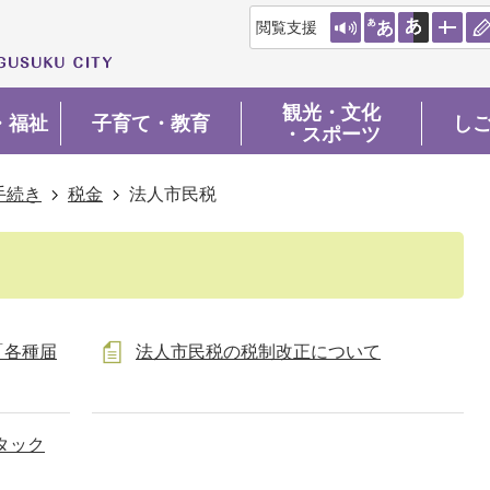
閲覧支援
観光・文化
・福祉
子育て・教育
し
・スポーツ
手続き
税金
法人市民税
「各種届
法人市民税の税制改正について
タック