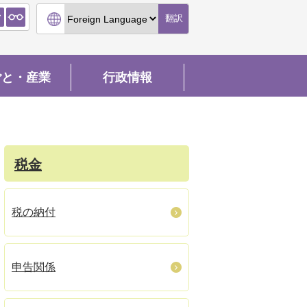
翻訳
ごと・産業
行政情報
税金
税の納付
申告関係