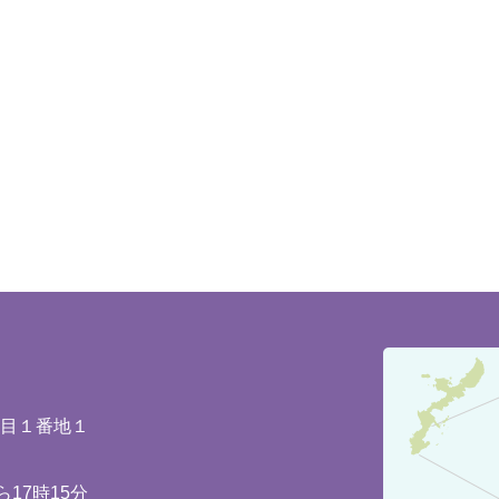
豊
見
城
丁目１番地１
市
の
17時15分