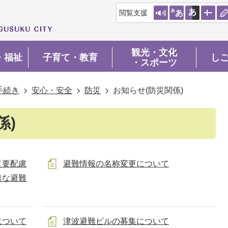
閲覧支援
観光・文化
・福祉
子育て・教育
し
・スポーツ
手続き
安心・安全
防災
お知らせ(防災関係)
係)
（要配慮
避難情報の名称変更について
速な避難
について
津波避難ビルの募集について