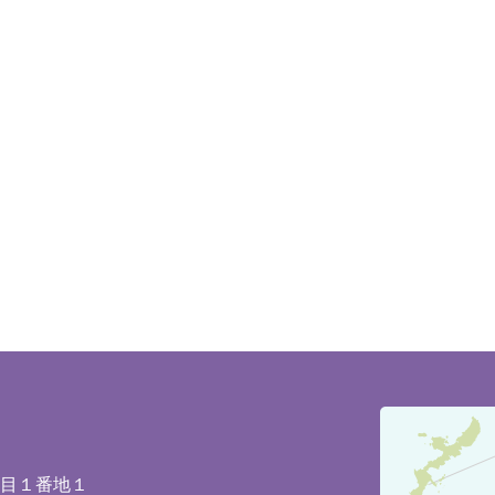
豊
見
城
丁目１番地１