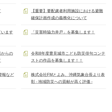
て
【重要】要配慮者利用施設における避難
確保計画作成の義務化について
ています
「災害時協力井戸」を募集します！
様からの
令和8年度豊見城市こども防災俳句コンテ
て
ストの作品を募集します！！
警報など
株式会社FMとよみ、沖縄気象台長より表
彰 - 地域防災への貢献が高く評価 -