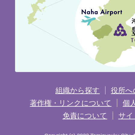
城
市
の
位
置
を
組織から探す
役所へ
記
著作権・リンクについて
個
免責について
サイ
し
た