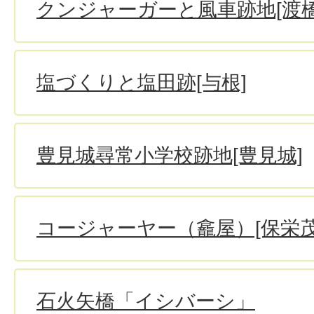
クンジャーガーと風車跡地[渡橋
塩づくりと塩田跡[与根]
豊見城尋常小学校跡地[豊見城]
コージャーヤー（龕屋）[保栄茂
石火矢橋「イシバーシ」