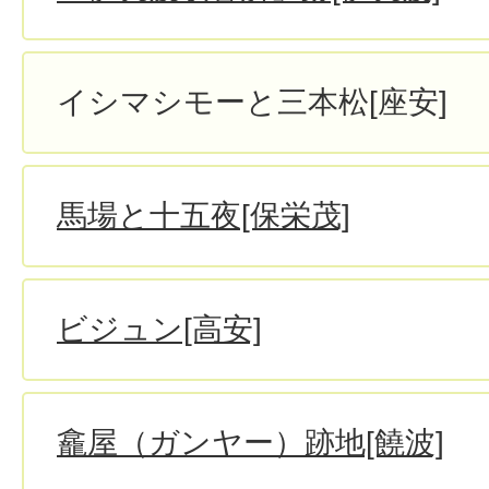
イシマシモーと三本松[座安]
馬場と十五夜[保栄茂]
ビジュン[高安]
龕屋（ガンヤー）跡地[饒波]