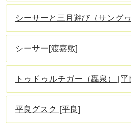
シーサーと三月遊び（サングヮ
シーサー[渡嘉敷]
トゥドゥルチガー（轟泉） [平
平良グスク [平良]