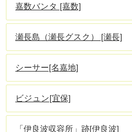
嘉数バンタ [嘉数]
瀬長島（瀬長グスク） [瀬長]
シーサー[名嘉地]
ビジュン[宜保]
「伊良波収容所」跡[伊良波]