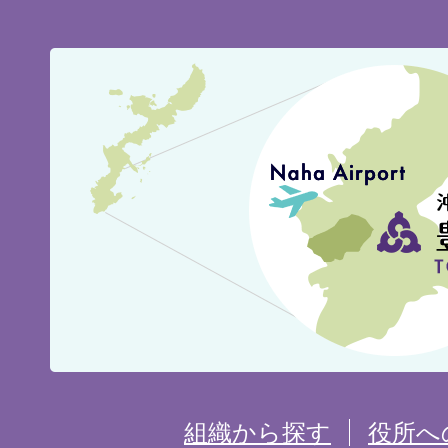
豊
見
城
市
の
位
置
を
組織から探す
役所へ