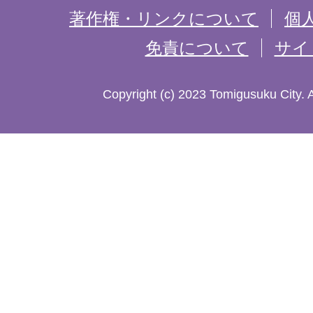
記
著作権・リンクについて
個
免責について
サイ
し
た
Copyright (c) 2023 Tomigusuku City. 
地
図。
沖
縄
本
島