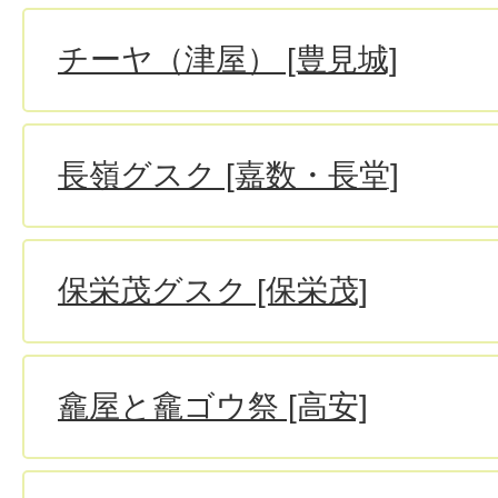
チーヤ（津屋） [豊見城]
長嶺グスク [嘉数・長堂]
保栄茂グスク [保栄茂]
龕屋と龕ゴウ祭 [高安]