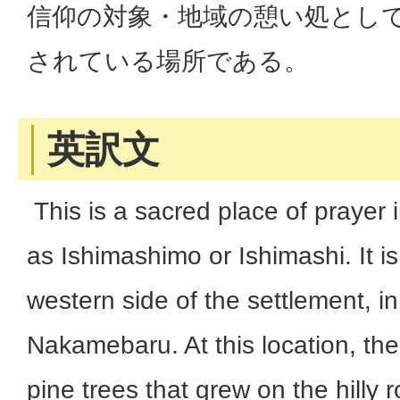
信仰の対象・地域の憩い処とし
されている場所である。
英訳文
This is a sacred place of prayer 
as Ishimashimo or Ishimashi. It i
western side of the settlement, in
Nakamebaru. At this location, the
pine trees that grew on the hilly