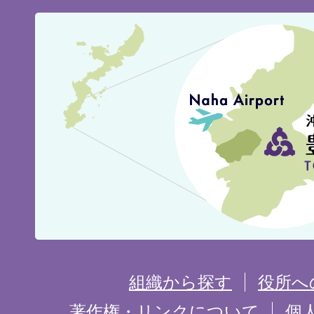
豊
見
城
市
の
位
置
を
組織から探す
役所へ
記
著作権・リンクについて
個