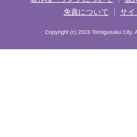
免責について
サイ
し
た
Copyright (c) 2023 Tomigusuku City. 
地
図。
沖
縄
本
島
南