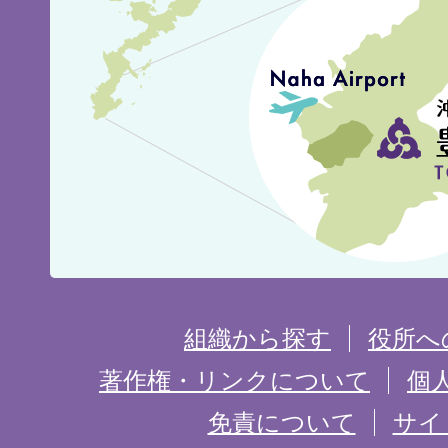
見
城
市
の
位
置
を
組織から探す
役所へ
記
著作権・リンクについて
個
免責について
サイ
し