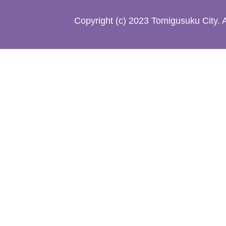
た
Copyright (c) 2023 Tomigusuku City. 
地
図。
沖
縄
本
島
南
部