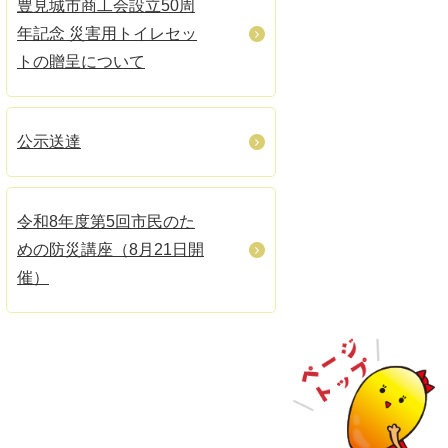
豊見城市商工会設立50周
年記念 災害用トイレセッ
トの贈呈について
公示送達
令和8年度第5回市民のた
めの防災講座（8月21日開
催）