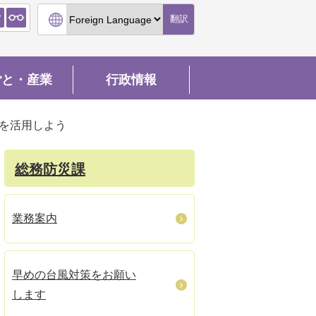
翻訳
ごと・産業
行政情報
を活用しよう
総務防災課
業務案内
早めの台風対策をお願い
します