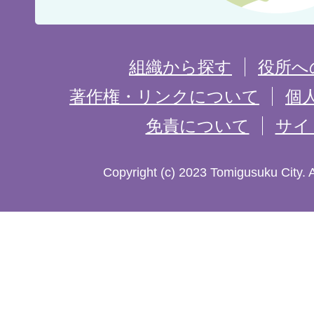
置
を
組織から探す
役所へ
記
著作権・リンクについて
個
免責について
サイ
し
た
Copyright (c) 2023 Tomigusuku City. 
地
図。
沖
縄