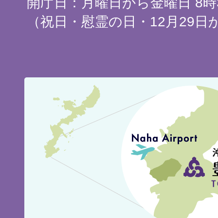
開庁日：月曜日から金曜日 8時3
（祝日・慰霊の日・12月29日
豊
見
城
市
の
位