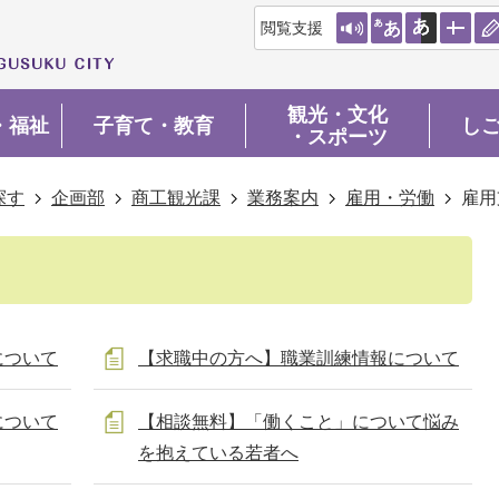
閲覧支援
観光・文化
・福祉
子育て・教育
し
・スポーツ
探す
企画部
商工観光課
業務案内
雇用・労働
雇用
について
【求職中の方へ】職業訓練情報について
について
【相談無料】「働くこと」について悩み
を抱えている若者へ