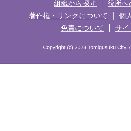
を
組織から探す
役所へ
記
著作権・リンクについて
個
免責について
サイ
し
た
Copyright (c) 2023 Tomigusuku City. 
地
図。
沖
縄
本