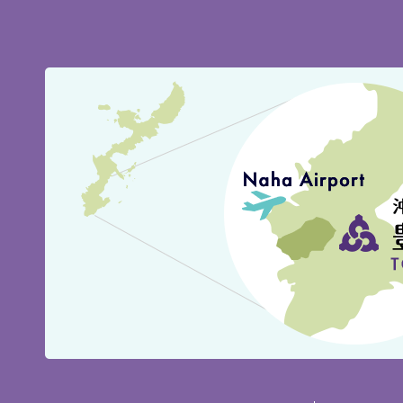
豊
見
城
市
の
位
置