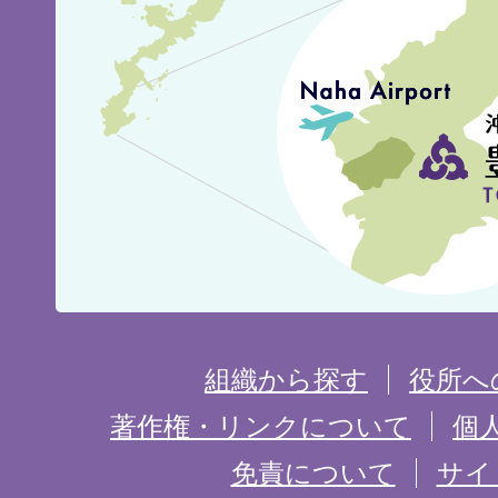
見
城
市
の
位
置
を
組織から探す
役所へ
記
著作権・リンクについて
個
免責について
サイ
し