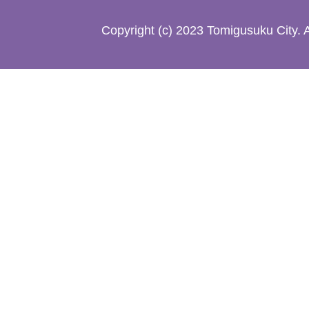
た
Copyright (c) 2023 Tomigusuku City. 
地
図。
沖
縄
本
島
南
部