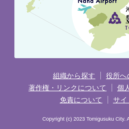
城
市
の
位
置
を
組織から探す
役所へ
記
著作権・リンクについて
個
免責について
サイ
し
た
Copyright (c) 2023 Tomigusuku City. 