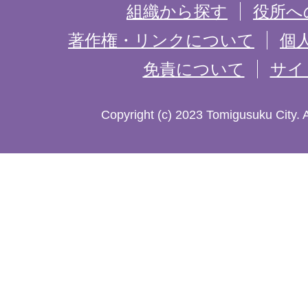
を
組織から探す
役所へ
記
著作権・リンクについて
個
免責について
サイ
し
た
Copyright (c) 2023 Tomigusuku City. 
地
図。
沖
縄
本