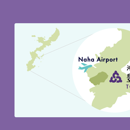
豊
見
城
市
の
位
置