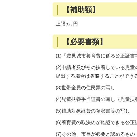
【補助額】
上限5万円
【必要書類】
(1)
「豊見城市養育費に係る公正証書等作
(2)申請者及びその扶養している児
提出する場合は省略することができ
(3)世帯全員の住民票の写し
(4)児童扶養手当証書の写し（児童
(5)補助対象経費の領収書等の写し
(6)養育費の取決めが確認できる公
(7)その他、市長が必要と認めるもの