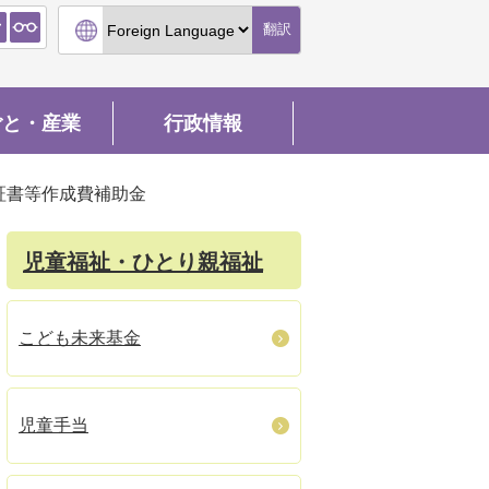
翻訳
ごと・産業
行政情報
証書等作成費補助金
児童福祉・ひとり親福祉
こども未来基金
児童手当