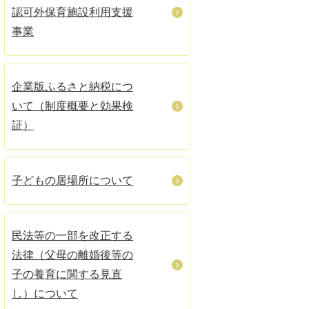
認可外保育施設利用支援
事業
企業版ふるさと納税につ
いて（制度概要と効果検
証）
子どもの居場所について
民法等の一部を改正する
法律（父母の離婚後等の
子の養育に関する見直
し）について