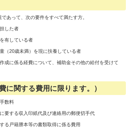
親であって、次の要件をすべて満たす方。
負担した者
義を有している者
童（20歳未満）を現に扶養している者
の作成に係る経費について、補助金その他の給付を受けて
費に関する費用に限ります。）
人手数料
判に要する収入印紙代及び連絡用の郵便切手代
出する戸籍謄本等の書類取得に係る費用