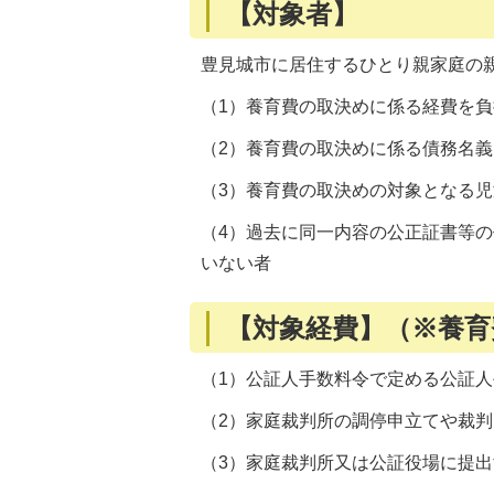
【対象者】
豊見城市に居住するひとり親家庭の
（1）養育費の取決めに係る経費を
（2）養育費の取決めに係る債務名
（3）養育費の取決めの対象となる児
（4）過去に同一内容の公正証書等
いない者
【対象経費】（※養育
（1）公証人手数料令で定める公証
（2）家庭裁判所の調停申立てや裁
（3）家庭裁判所又は公証役場に提