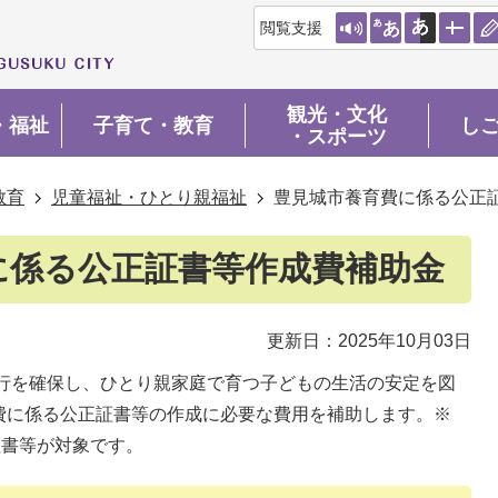
閲覧支援
観光・文化
・福祉
子育て・教育
し
・スポーツ
教育
児童福祉・ひとり親福祉
豊見城市養育費に係る公正
に係る公正証書等作成費補助金
更新日：2025年10月03日
行を確保し、ひとり親家庭で育つ子どもの生活の安定を図
費に係る公正証書等の作成に必要な費用を補助します。※
証書等が対象です。