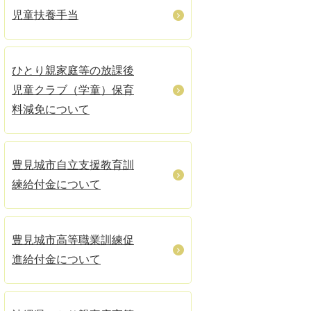
児童扶養手当
ひとり親家庭等の放課後
児童クラブ（学童）保育
料減免について
豊見城市自立支援教育訓
練給付金について
豊見城市高等職業訓練促
進給付金について