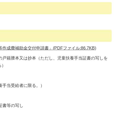
成費補助金交付申請書」(PDFファイル:86.7KB)
童の戸籍謄本又は抄本（ただし、児童扶養手当証書の写しを
る）
扶養手当受給者に限る。）
正証書等の写し