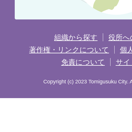
位
置
を
組織から探す
役所へ
記
著作権・リンクについて
個
免責について
サイ
し
た
Copyright (c) 2023 Tomigusuku City. 
地
図。
沖