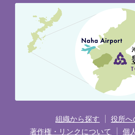
豊
見
城
市
の
位
置
を
組織から探す
役所へ
記
著作権・リンクについて
個