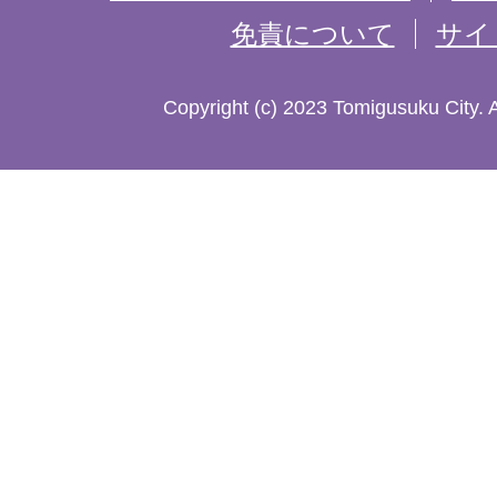
免責について
サイ
し
た
Copyright (c) 2023 Tomigusuku City. 
地
図。
沖
縄
本
島
南