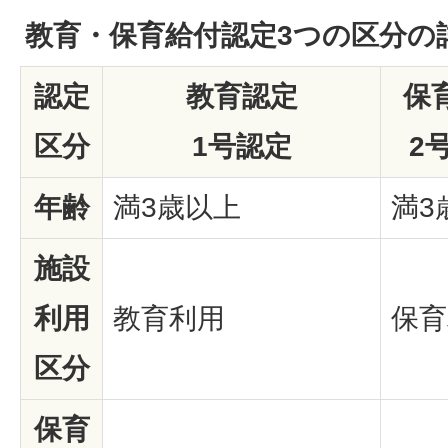
教育・保育給付認定3つの区分の
認定
教育認定
保
区分
1号認定
2
年齢
満3歳以上
満3
施設
利用
教育利用
保育
区分
保育