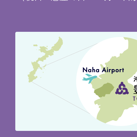
豊
見
城
市
の
位
置