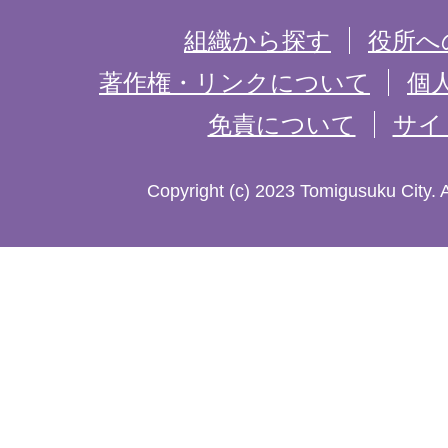
を
組織から探す
役所へ
記
著作権・リンクについて
個
免責について
サイ
し
た
Copyright (c) 2023 Tomigusuku City. 
地
図。
沖
縄
本