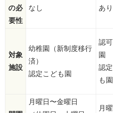
の必
なし
あ
要性
認可
幼稚園（新制度移行
対象
園
済）
施設
認定
認定こども園
も園
月曜日〜金曜日
月曜