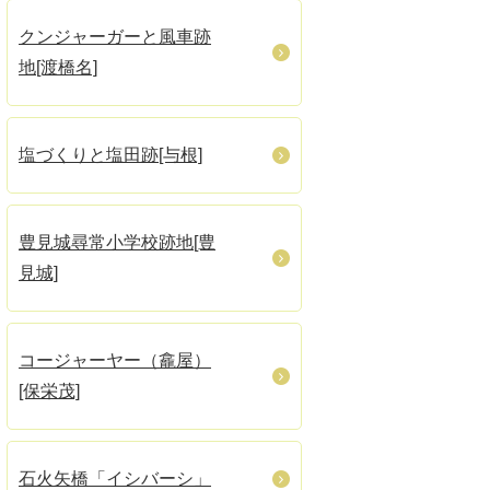
クンジャーガーと風車跡
地[渡橋名]
塩づくりと塩田跡[与根]
豊見城尋常小学校跡地[豊
見城]
コージャーヤー（龕屋）
[保栄茂]
石火矢橋「イシバーシ」