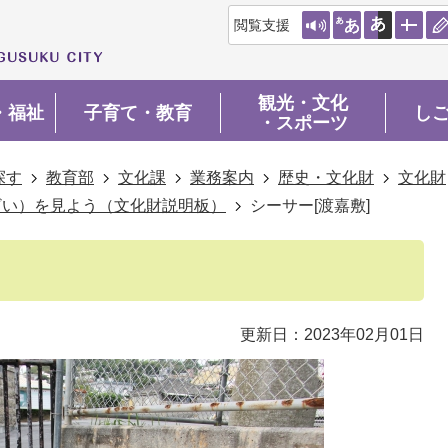
閲覧支援
観光・文化
・福祉
子育て・教育
し
・スポーツ
探す
教育部
文化課
業務案内
歴史・文化財
文化財
ざい）を見よう（文化財説明板）
シーサー[渡嘉敷]
更新日：2023年02月01日