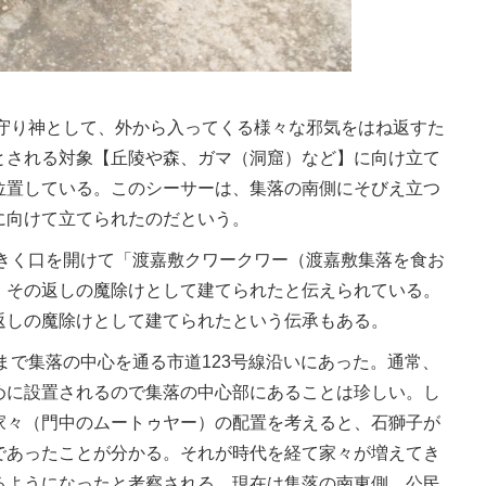
守り神として、外から入ってくる様々な邪気をはね返すた
とされる対象【丘陵や森、ガマ（洞窟）など】に向け立て
位置している。このシーサーは、集落の南側にそびえ立つ
に向けて立てられたのだという。
きく口を開けて「渡嘉敷クワークワー（渡嘉敷集落を食お
、その返しの魔除けとして建てられたと伝えられている。
返しの魔除けとして建てられたという伝承もある。
で集落の中心を通る市道123号線沿いにあった。通常、
めに設置されるので集落の中心部にあることは珍しい。し
家々（門中のムートゥヤー）の配置を考えると、石獅子が
であったことが分かる。それが時代を経て家々が増えてき
るようになったと考察される。現在は集落の南東側、公民