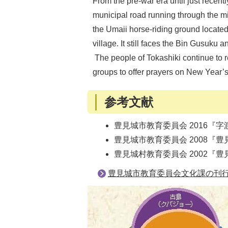
From the pre-war era until just recent
municipal road running through the mi
the Umaii horse-riding ground located
village. It still faces the Bin Gusuku 
The people of Tokashiki continue to 
groups to offer prayers on New Year’s
参考文献
豊見城市教育委員会 2016『
豊見城市教育委員会 2008『豊
豊見城村教育委員会 2002『
豊見城市教育委員会文化課の刊