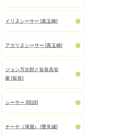
イリヌシーサー [真玉橋]
アガリヌシーサー [真玉橋]
ジョン万次郎と翁長高安
家 [翁長]
シーサー [田頭]
チーヤ（津屋） [豊見城]