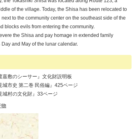
ly, the Tokashiki Shisa was located along Route 123, a
ddle of the village. Today, the Shisa has been relocated to
 next to the community center on the southeast side of the
and blocks evils from entering the community.
revere the Shisa and pay homage in extended family
 Day and May of the lunar calendar.
字渡嘉敷のシーサー』文化財説明板
見城市史 第二巻 民俗編』425ページ
豊見城村の文化財』33ページ
行物