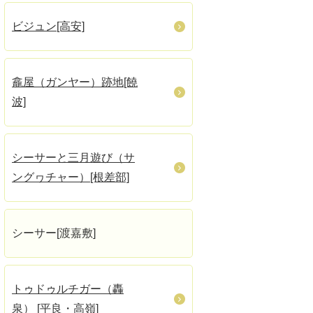
ビジュン[高安]
龕屋（ガンヤー）跡地[饒
波]
シーサーと三月遊び（サ
ングヮチャー）[根差部]
シーサー[渡嘉敷]
トゥドゥルチガー（轟
泉） [平良・高嶺]