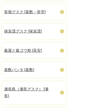
長嶺グスク [嘉数・長堂]
保栄茂グスク [保栄茂]
龕屋と龕ゴウ祭 [高安]
嘉数バンタ [嘉数]
瀬長島（瀬長グスク） [瀬
長]