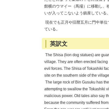
館横のウマイー（馬場）に移動し、
いが入ってこないよう鎮座している
現在でも正月や旧暦五月に門中単位
ている。
英訳文
The Shisa (lion dog statues) are guard
village. They are often erected facing 
evil forces. The Shisa of Tokashiki fa
site on the southern side of the village
The large rock of Bin Gusuku has th
attempting to swallow the Tokashiki v
malicious power. Old tales also say th
because the community suffered from 