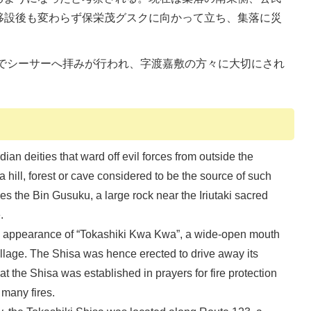
移設後も変わらず保栄茂グスクに向かって立ち、集落に災
。
でシーサーへ拝みが行われ、字渡嘉敷の方々に大切にされ
ian deities that ward off evil forces from outside the
a hill, forest or cave considered to be the source of such
ces the Bin Gusuku, a large rock near the Iriutaki sacred
.
e appearance of “Tokashiki Kwa Kwa”, a wide-open mouth
illage. The Shisa was hence erected to drive away its
at the Shisa was established in prayers for fire protection
many fires.