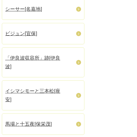
シーサー[名嘉地]
ビジュン[宜保]
「伊良波収容所」跡[伊良
波]
イシマシモーと三本松[座
安]
馬場と十五夜[保栄茂]