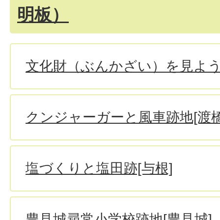
明板）
文化財（ぶんかざい）を見よ
クンジャーガーと風車跡地[渡橋
塩づくりと塩田跡[与根]
豊見城尋常小学校跡地[豊見城]