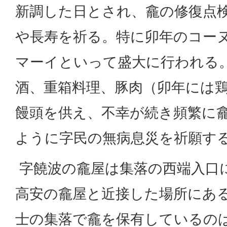
新調した日とされ、龕の修復点
や長寿を祈る。特に卯年のコー
マーイといって盛大に行われる。
酒、重箱料理、豚肉（卯年には
饅頭を供え、不幸が続き頻繁に
ように字民の無病息災を祈願す
字饒波の龕屋は集落の西端入口
高安の龕屋と近接した場所にあ
士の集落で龕を保有しているの