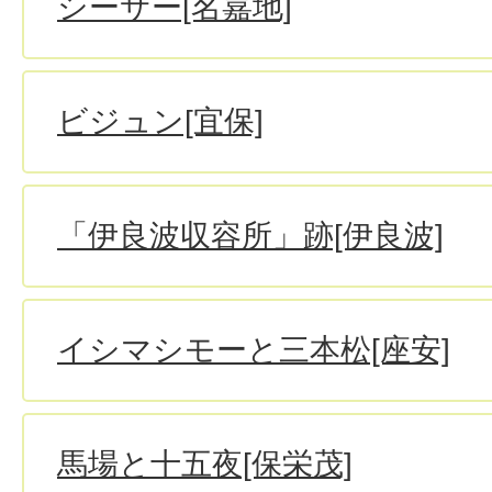
シーサー[名嘉地]
ビジュン[宜保]
「伊良波収容所」跡[伊良波]
イシマシモーと三本松[座安]
馬場と十五夜[保栄茂]