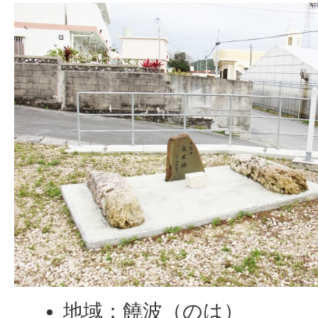
地域：饒波（のは）