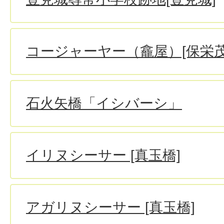
コージャーヤー（龕屋）[保栄茂
石火矢橋「イシバーシ」
イリヌシーサー [真玉橋]
アガリヌシーサー [真玉橋]