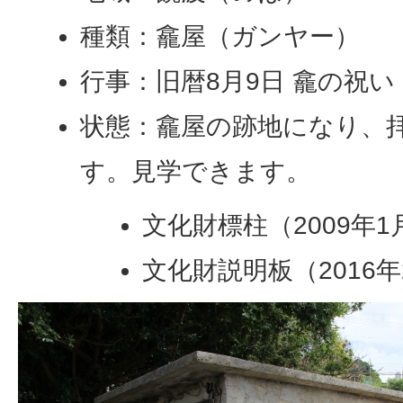
種類：龕屋（ガンヤー）
行事：旧暦8月9日 龕の祝
状態：龕屋の跡地になり、
す。見学できます。
文化財標柱（2009年
文化財説明板（2016