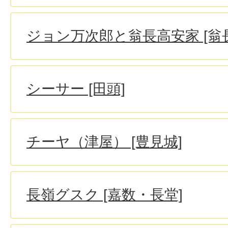
ジョン万次郎と翁長高安家 [翁長
シーサー [田頭]
チーヤ（津屋） [豊見城]
長嶺グスク [嘉数・長堂]