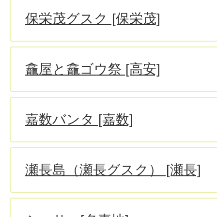
保栄茂グスク [保栄茂]
龕屋と龕ゴウ祭 [高安]
嘉数バンタ [嘉数]
瀬長島（瀬長グスク） [瀬長]