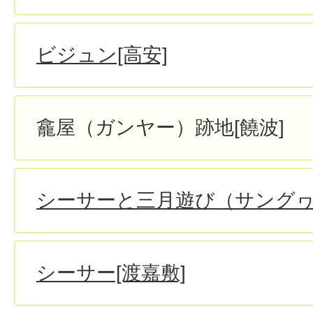
ビジュン[高安]
龕屋（ガンヤー）跡地[饒波]
シーサーと三月遊び（サングヮ
シーサー[渡嘉敷]