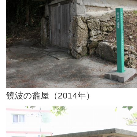
饒波の龕屋（2014年）