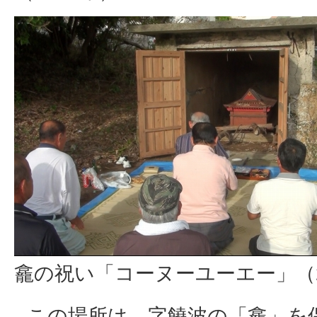
龕の祝い「コーヌーユーエー」（2
この場所は、字饒波の「龕」を